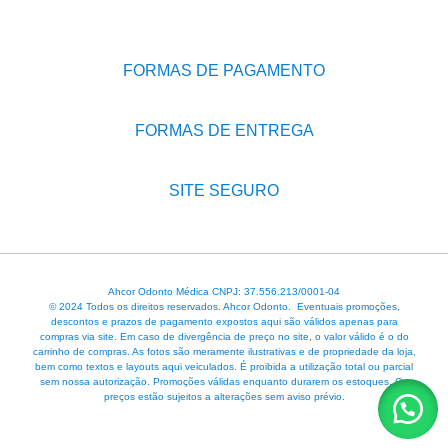
FORMAS DE PAGAMENTO
FORMAS DE ENTREGA
SITE SEGURO
Ahcor Odonto Médica CNPJ: 37.556.213/0001-04
© 2024 Todos os direitos reservados. Ahcor Odonto. Eventuais promoções,
descontos e prazos de pagamento expostos aqui são válidos apenas para
compras via site. Em caso de divergência de preço no site, o valor válido é o do
carrinho de compras. As fotos são meramente ilustrativas e de propriedade da loja,
bem como textos e layouts aqui veiculados. É proibida a utilização total ou parcial
sem nossa autorização. Promoções válidas enquanto durarem os estoques. Os
preços estão sujeitos a alterações sem aviso prévio.