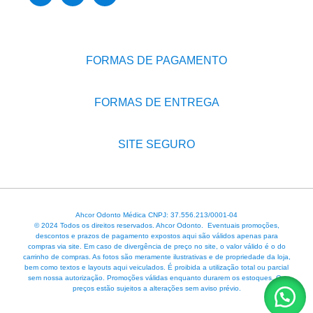
FORMAS DE PAGAMENTO
FORMAS DE ENTREGA
SITE SEGURO
Ahcor Odonto Médica CNPJ: 37.556.213/0001-04
© 2024 Todos os direitos reservados. Ahcor Odonto. Eventuais promoções,
descontos e prazos de pagamento expostos aqui são válidos apenas para
compras via site. Em caso de divergência de preço no site, o valor válido é o do
carrinho de compras. As fotos são meramente ilustrativas e de propriedade da loja,
bem como textos e layouts aqui veiculados. É proibida a utilização total ou parcial
sem nossa autorização. Promoções válidas enquanto durarem os estoques. Os
preços estão sujeitos a alterações sem aviso prévio.