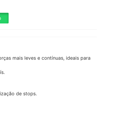
p
rças mais leves e contínuas, ideais para
ís.
ização de stops.