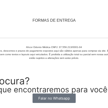
FORMAS DE ENTREGA
Ahcor Odonto Médica CNPJ: 37.556.213/0001-04
, descontos e prazos de pagamento expostos aqui são válidos apenas para compras via site. Em 
 bem como textos e layouts aqui veiculados. É proibida a utilização total ou parcial sem nossa
estão sujeitos a alterações sem aviso prévio.
rocura?
que encontraremos para você
Falar no Whatsapp