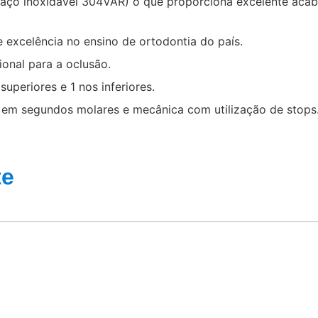
 (aço inoxidável 304VAR) o que proporciona excelente aca
e excelência no ensino de ortodontia do país.
onal para a oclusão.
uperiores e 1 nos inferiores.
 em segundos molares e mecânica com utilização de stops
te