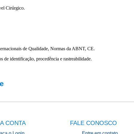
l Cirúrgico.
nternacionais de Qualidade, Normas da ABNT, CE.
s de identificação, procedência e rastreabilidade.
e
A CONTA
FALE CONOSCO
aça o Login
Entre em contato