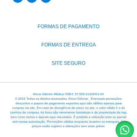
FORMAS DE PAGAMENTO
FORMAS DE ENTREGA
SITE SEGURO
Ahcor Odonto Médica CNPJ: 37.556.213/0001-04
© 2024 Todos os direitos reservados. Ahcor Odonto. Eventuais promoções,
descontos e prazos de pagamento expostos aqui são válidos apenas para
compras via site. Em caso de divergência de preço no site, o valor válido é o do
carrinho de compras. As fotos são meramente ilustrativas e de propriedade da loja,
bem como textos e layouts aqui veiculados. É proibida a utilização total ou parcial
sem nossa autorização. Promoções válidas enquanto durarem os estoques. Os
preços estão sujeitos a alterações sem aviso prévio.