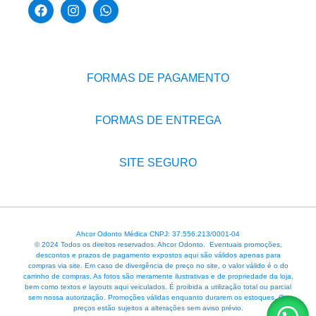
FORMAS DE PAGAMENTO
FORMAS DE ENTREGA
SITE SEGURO
Ahcor Odonto Médica CNPJ: 37.556.213/0001-04
© 2024 Todos os direitos reservados. Ahcor Odonto. Eventuais promoções,
descontos e prazos de pagamento expostos aqui são válidos apenas para
compras via site. Em caso de divergência de preço no site, o valor válido é o do
carrinho de compras. As fotos são meramente ilustrativas e de propriedade da loja,
bem como textos e layouts aqui veiculados. É proibida a utilização total ou parcial
sem nossa autorização. Promoções válidas enquanto durarem os estoques. Os
preços estão sujeitos a alterações sem aviso prévio.