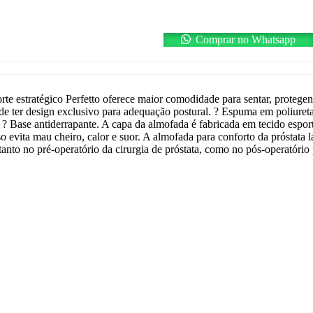
Comprar no Whatsapp
orte estratégico Perfetto oferece maior comodidade para sentar, proteg
de ter design exclusivo para adequação postural. ? Espuma em poliuret
 ? Base antiderrapante. A capa da almofada é fabricada em tecido espor
 evita mau cheiro, calor e suor. A almofada para conforto da próstata lá
anto no pré-operatório da cirurgia de próstata, como no pós-operatóri