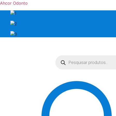
Ahcor Odonto
Pesquisar
produtos