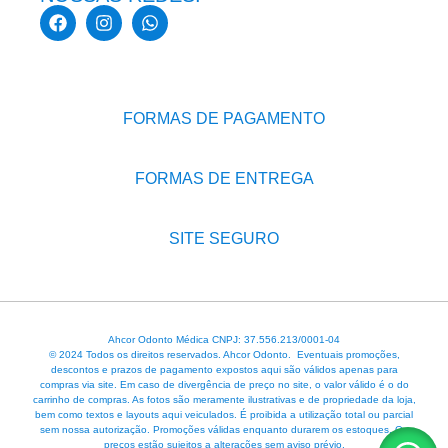
FORMAS DE PAGAMENTO
FORMAS DE ENTREGA
SITE SEGURO
Ahcor Odonto Médica CNPJ: 37.556.213/0001-04
© 2024 Todos os direitos reservados. Ahcor Odonto. Eventuais promoções,
descontos e prazos de pagamento expostos aqui são válidos apenas para
compras via site. Em caso de divergência de preço no site, o valor válido é o do
carrinho de compras. As fotos são meramente ilustrativas e de propriedade da loja,
bem como textos e layouts aqui veiculados. É proibida a utilização total ou parcial
sem nossa autorização. Promoções válidas enquanto durarem os estoques. Os
preços estão sujeitos a alterações sem aviso prévio.