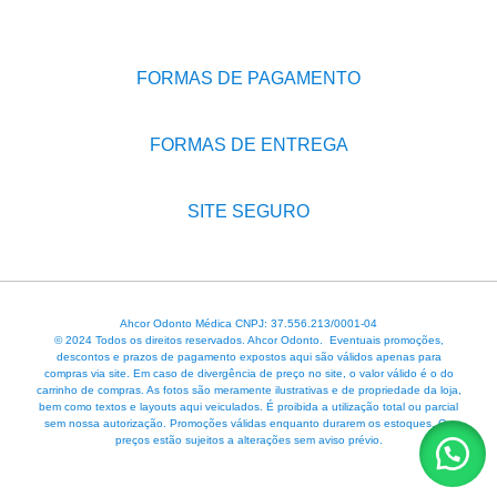
FORMAS DE PAGAMENTO
FORMAS DE ENTREGA
SITE SEGURO
Ahcor Odonto Médica CNPJ: 37.556.213/0001-04
© 2024 Todos os direitos reservados. Ahcor Odonto. Eventuais promoções,
descontos e prazos de pagamento expostos aqui são válidos apenas para
compras via site. Em caso de divergência de preço no site, o valor válido é o do
carrinho de compras. As fotos são meramente ilustrativas e de propriedade da loja,
bem como textos e layouts aqui veiculados. É proibida a utilização total ou parcial
sem nossa autorização. Promoções válidas enquanto durarem os estoques. Os
preços estão sujeitos a alterações sem aviso prévio.