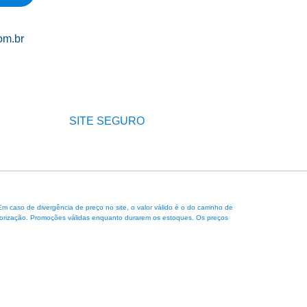
om.br
SITE SEGURO
caso de divergência de preço no site, o valor válido é o do carrinho de
 autorização. Promoções válidas enquanto durarem os estoques. Os preços