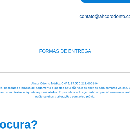
contato@ahcorodonto.c
FORMAS DE ENTREGA
Ahcor Odonto Médica CNPJ: 37.556.213/0001-04
, descontos e prazos de pagamento expostos aqui são válidos apenas para compras via site. Em 
 bem como textos e layouts aqui veiculados. É proibida a utilização total ou parcial sem nossa
estão sujeitos a alterações sem aviso prévio.
rocura?