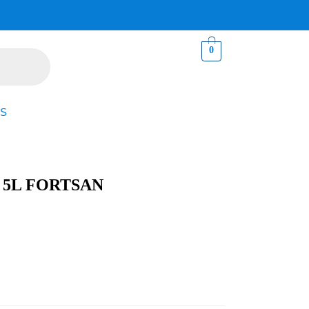
0
S
 5L FORTSAN